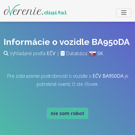
Informácie o vozidle BA950DA
Vyhľadané podľa
EČV
|
Databáza:
SK
Pre zobrazenie podrobností o vozidle s
EČV
BA950DA
je
potrebné overiť, či ste človek.
nie som robot