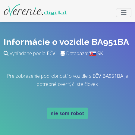
Informácie o vozidle BA951BA
Vyhľadané podľa
EČV
|
Databáza:
SK
Pre zobrazenie podrobností o vozidle s
EČV
BA951BA
je
potrebné overiť, či ste človek.
nie som robot