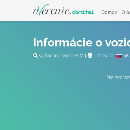
Domov
O p
Informácie o voz
Vyhľadané podľa
EČV
|
Databáza:
SK
Pre zobraz