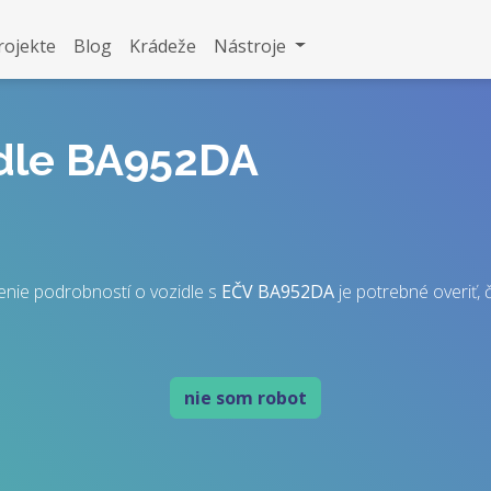
rojekte
Blog
Krádeže
Nástroje
idle BA952DA
enie podrobností o vozidle s
EČV
BA952DA
je potrebné overiť, č
nie som robot