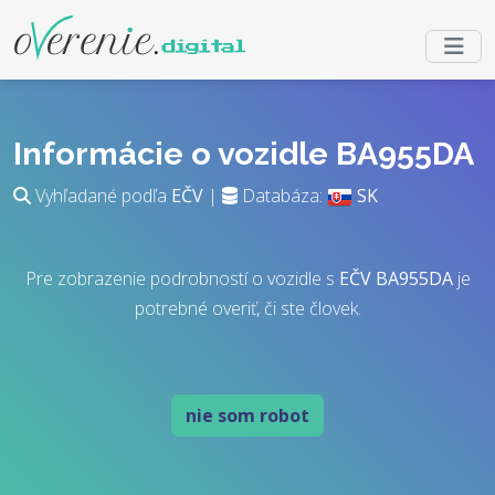
Informácie o vozidle BA955DA
Vyhľadané podľa
EČV
|
Databáza:
SK
Pre zobrazenie podrobností o vozidle s
EČV
BA955DA
je
potrebné overiť, či ste človek.
nie som robot