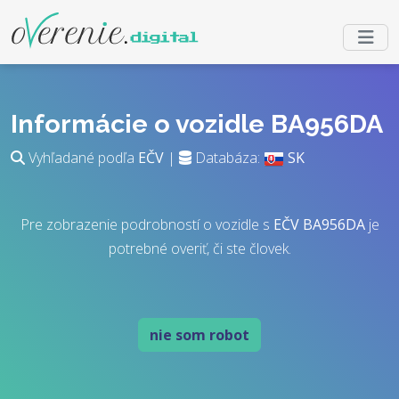
Informácie o vozidle BA956DA
Vyhľadané podľa
EČV
|
Databáza:
SK
Pre zobrazenie podrobností o vozidle s
EČV
BA956DA
je
potrebné overiť, či ste človek.
nie som robot