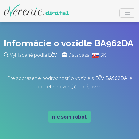
Informácie o vozidle BA962DA
Vyhľadané podľa
EČV
|
Databáza:
SK
Pre zobrazenie podrobností o vozidle s
EČV
BA962DA
je
potrebné overiť, či ste človek.
nie som robot