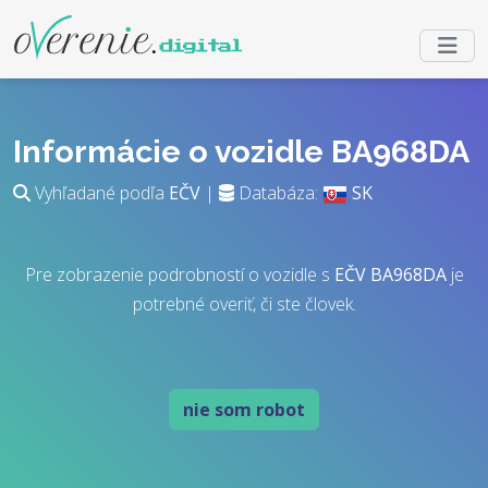
Informácie o vozidle BA968DA
Vyhľadané podľa
EČV
|
Databáza:
SK
Pre zobrazenie podrobností o vozidle s
EČV
BA968DA
je
potrebné overiť, či ste človek.
nie som robot