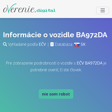
Informácie o vozidle BA972DA
Vyhľadané podľa
EČV
|
Databáza:
SK
Pre zobrazenie podrobností o vozidle s
EČV
BA972DA
je
potrebné overiť, či ste človek.
nie som robot