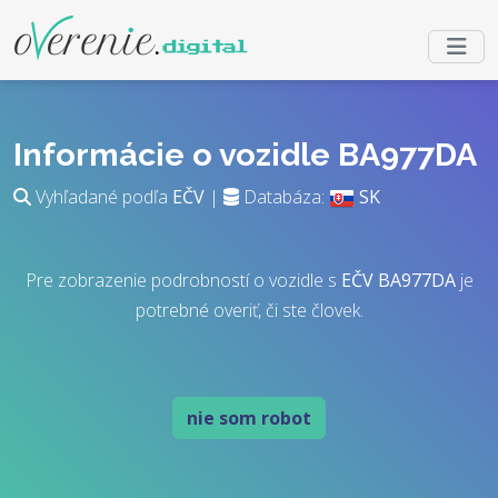
Informácie o vozidle BA977DA
Vyhľadané podľa
EČV
|
Databáza:
SK
Pre zobrazenie podrobností o vozidle s
EČV
BA977DA
je
potrebné overiť, či ste človek.
nie som robot