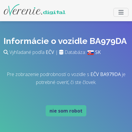
Informácie o vozidle BA979DA
Vyhľadané podľa
EČV
|
Databáza:
SK
Pre zobrazenie podrobností o vozidle s
EČV
BA979DA
je
potrebné overiť, či ste človek.
nie som robot