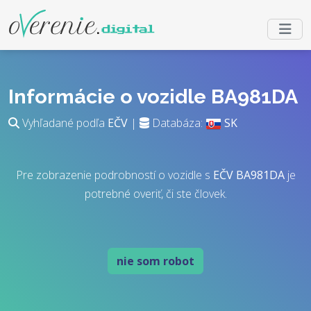
Informácie o vozidle BA981DA
Vyhľadané podľa
EČV
|
Databáza:
SK
Pre zobrazenie podrobností o vozidle s
EČV
BA981DA
je
potrebné overiť, či ste človek.
nie som robot