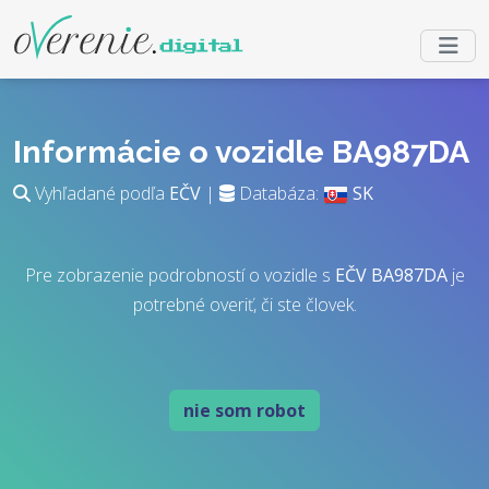
Informácie o vozidle BA987DA
Vyhľadané podľa
EČV
|
Databáza:
SK
Pre zobrazenie podrobností o vozidle s
EČV
BA987DA
je
potrebné overiť, či ste človek.
nie som robot