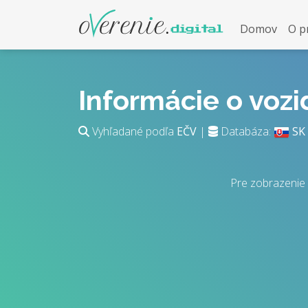
Domov
O p
Informácie o voz
Vyhľadané podľa
EČV
|
Databáza:
SK
Pre zobrazenie 