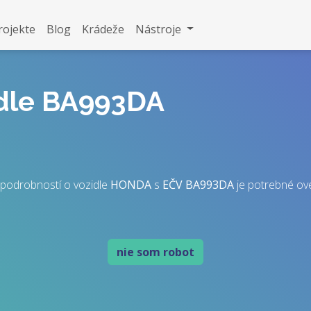
rojekte
Blog
Krádeže
Nástroje
idle BA993DA
podrobností o vozidle
HONDA
s
EČV
BA993DA
je potrebné over
nie som robot