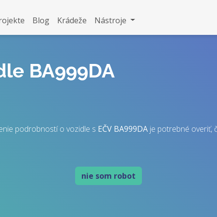
rojekte
Blog
Krádeže
Nástroje
idle BA999DA
enie podrobností o vozidle s
EČV
BA999DA
je potrebné overiť, č
nie som robot