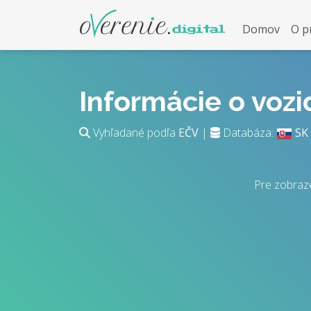
Domov
O p
Informácie o voz
Vyhľadané podľa
EČV
|
Databáza:
SK
Pre zobraz