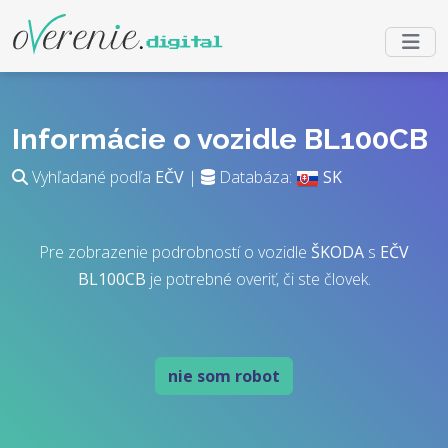
Informácie o vozidle BL100CB
Vyhľadané podľa
EČV
|
Databáza:
SK
Pre zobrazenie podrobností o vozidle
ŠKODA
s
EČV
BL100CB
je potrebné overiť, či ste človek.
nie som robot