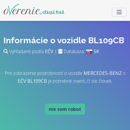
Informácie o vozidle BL109CB
Vyhľadané podľa
EČV
|
Databáza:
SK
Pre zobrazenie podrobností o vozidle
MERCEDES-BENZ
s
EČV
BL109CB
je potrebné overiť, či ste človek.
nie som robot