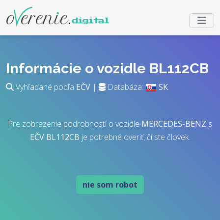
Informácie o vozidle BL112CB
Vyhľadané podľa
EČV
|
Databáza:
SK
Pre zobrazenie podrobností o vozidle
MERCEDES-BENZ
s
EČV
BL112CB
je potrebné overiť, či ste človek.
nie som robot