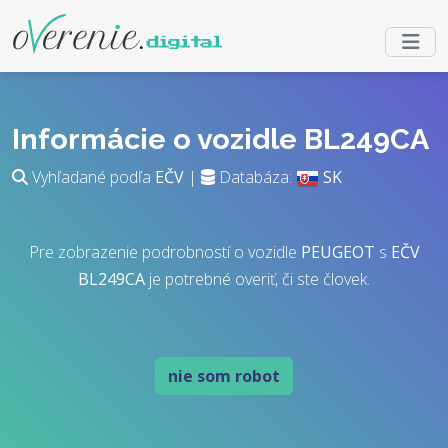
Informácie o vozidle BL249CA
Vyhľadané podľa
EČV
|
Databáza:
SK
Pre zobrazenie podrobností o vozidle
PEUGEOT
s
EČV
BL249CA
je potrebné overiť, či ste človek.
nie som robot