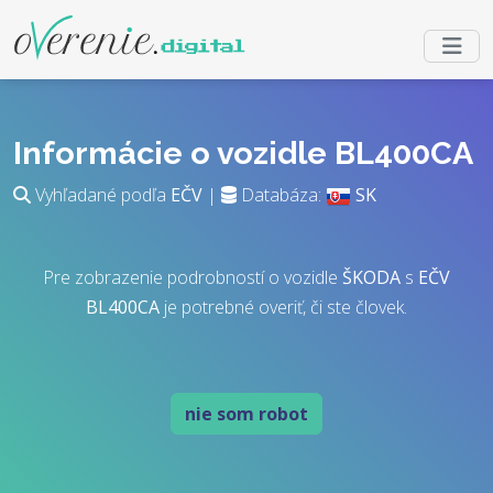
Informácie o vozidle BL400CA
Vyhľadané podľa
EČV
|
Databáza:
SK
Pre zobrazenie podrobností o vozidle
ŠKODA
s
EČV
BL400CA
je potrebné overiť, či ste človek.
nie som robot