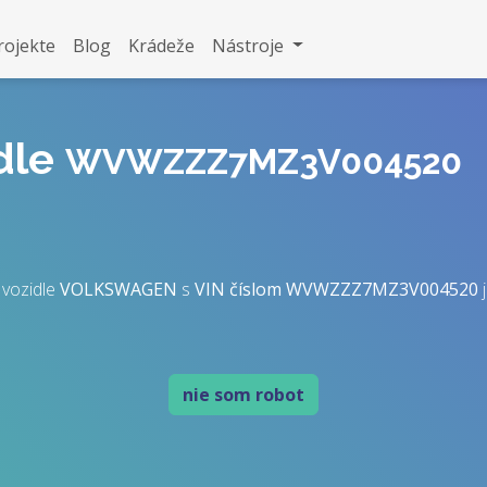
rojekte
Blog
Krádeže
Nástroje
idle
WVWZZZ7MZ3V004520
 vozidle
VOLKSWAGEN
s
VIN číslom
WVWZZZ7MZ3V004520
j
nie som robot