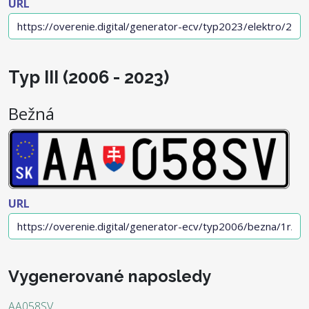
URL
Typ III (2006 - 2023)
Bežná
URL
Vygenerované naposledy
AA058SV