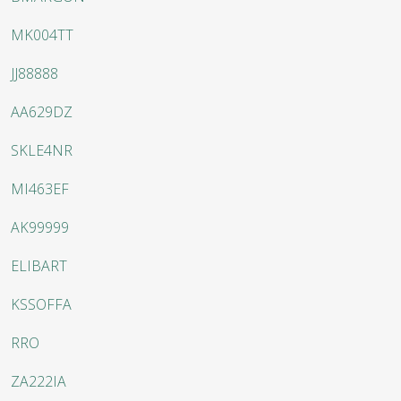
MK004TT
JJ88888
AA629DZ
SKLE4NR
MI463EF
AK99999
ELIBART
KSSOFFA
RRO
ZA222IA