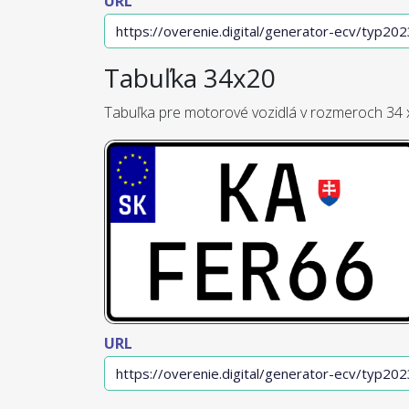
URL
Tabuľka 34x20
Tabuľka pre motorové vozidlá v rozmeroch 34 
URL