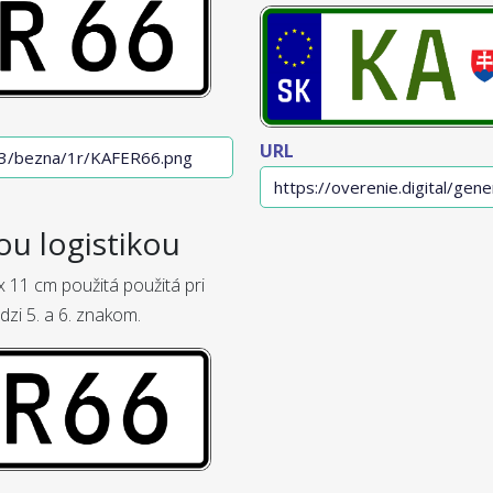
URL
ou logistikou
 11 cm použitá použitá pri
dzi 5. a 6. znakom.