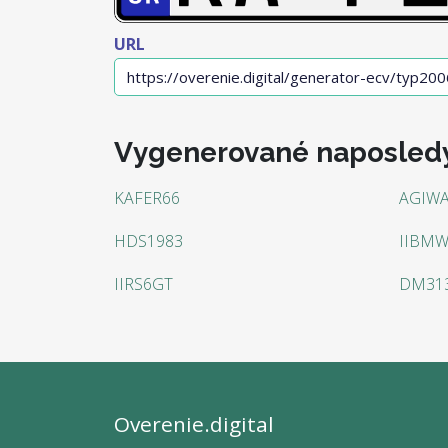
URL
Vygenerované naposled
KAFER66
AGIW
HDS1983
IIBM
IIRS6GT
DM31
Overenie.digital