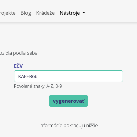
rojekte
Blog
Krádeže
Nástroje
ozidla podľa seba.
EČV
Povolené znaky: A-Z, 0-9
vygenerovať
informácie pokračujú nižšie