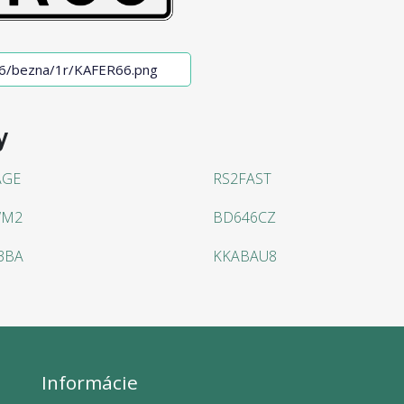
y
AGE
RS2FAST
WM2
BD646CZ
3BA
KKABAU8
Informácie