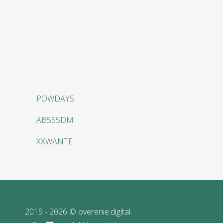
POWDAYS
AB555DM
XXWANTE
2019 - 2026 © overenie.digital