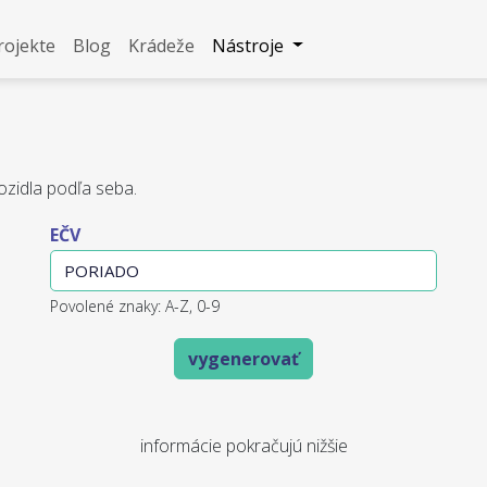
rojekte
Blog
Krádeže
Nástroje
ozidla podľa seba.
EČV
Povolené znaky: A-Z, 0-9
vygenerovať
informácie pokračujú nižšie