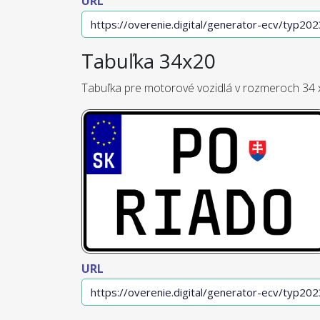
URL
Tabuľka 34x20
Tabuľka pre motorové vozidlá v rozmeroch 34 
URL