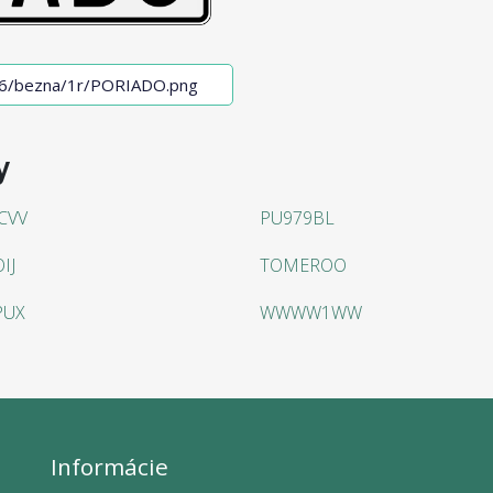
y
CVV
PU979BL
IJ
TOMEROO
PUX
WWWW1WW
Informácie