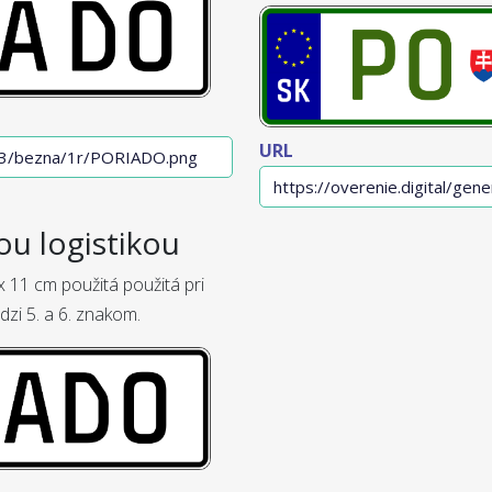
URL
ou logistikou
 11 cm použitá použitá pri
dzi 5. a 6. znakom.