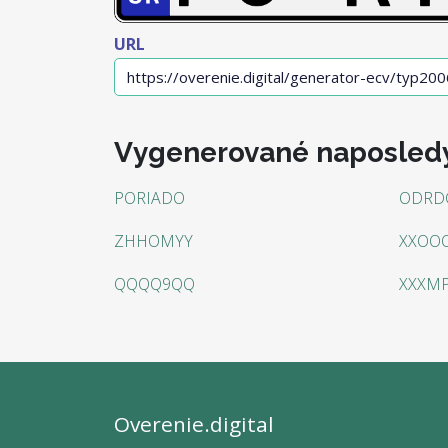
URL
Vygenerované naposled
PORIADO
ODRD
ZHHOMYY
XXOOO
QQQQ9QQ
XXXM
Overenie.digital