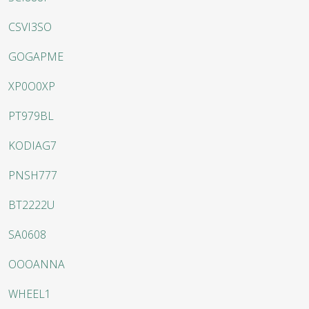
CSVI3SO
GOGAPME
XP0O0XP
PT979BL
KODIAG7
PNSH777
BT2222U
SA0608
OOOANNA
WHEEL1