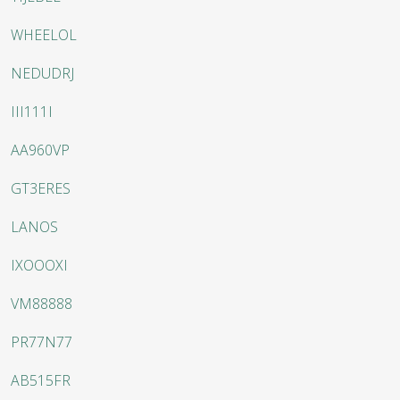
WHEELOL
NEDUDRJ
III111I
AA960VP
GT3ERES
LANOS
IXOOOXI
VM88888
PR77N77
AB515FR