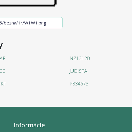
y
AF
NZ1312B
CC
JUDISTA
OKT
P334673
Informácie