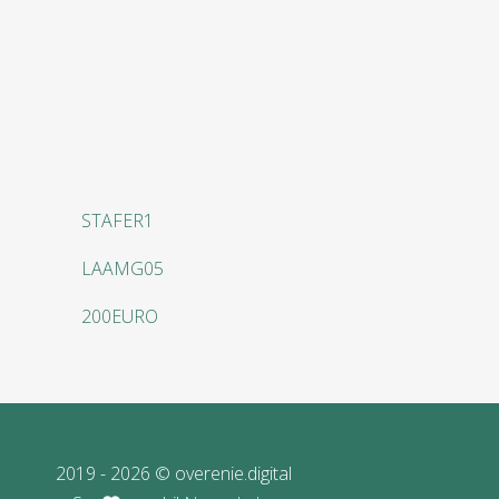
STAFER1
LAAMG05
200EURO
2019 - 2026 © overenie.digital