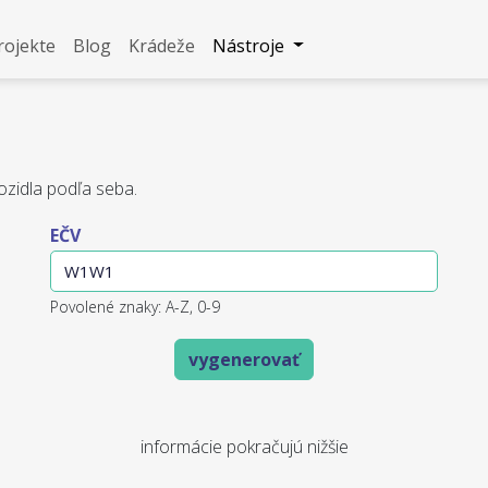
rojekte
Blog
Krádeže
Nástroje
ozidla podľa seba.
EČV
Povolené znaky: A-Z, 0-9
vygenerovať
informácie pokračujú nižšie