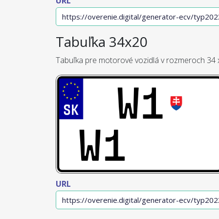
URL
Tabuľka 34x20
Tabuľka pre motorové vozidlá v rozmeroch 34 
URL