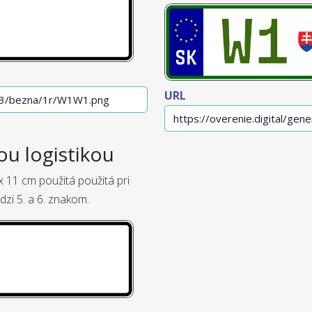
URL
ou logistikou
 11 cm použitá použitá pri
dzi 5. a 6. znakom.