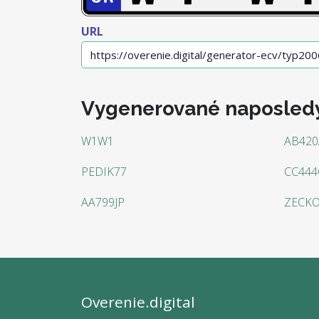
URL
Vygenerované naposled
W1W1
AB420
PEDIK77
CC444
AA799JP
ZECK
Overenie.digital