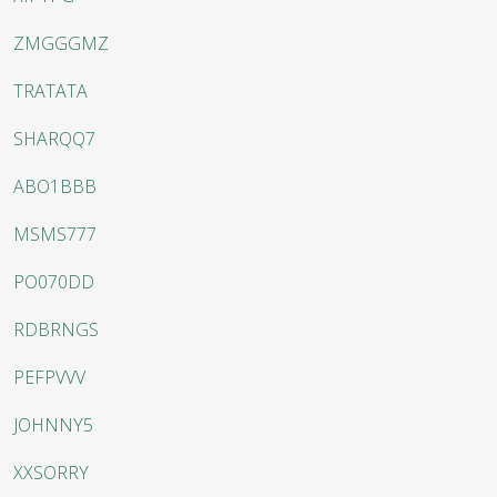
ZMGGGMZ
TRATATA
SHARQQ7
ABO1BBB
MSMS777
PO070DD
RDBRNGS
PEFPVVV
JOHNNY5
XXSORRY