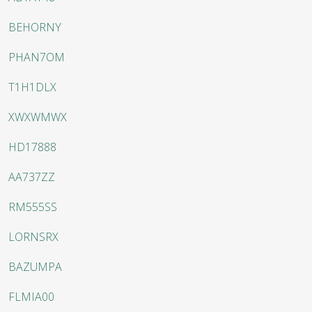
BEHORNY
PHAN7OM
T1H1DLX
XWXWMWX
HD17888
AA737ZZ
RM555SS
LORNSRX
BAZUMPA
FLMIA00